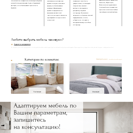
Европы (Италия, Германия,
начинается с создания инженерной рамы
изголовье и основание
позволяет нам быть
Бельгия, Франция,
из комбинации массива бука и березовой
кровати сохраняли свою
уверенными, что каждый
Испания), которые имеют
фанеры, что обеспечивает прочность
форму и обеспечивали
покупатель сможет
большой опыт в создании
каркаса.
комфорт. Далее каркас
выбрать материал и
прочных и износостойких
кровати оформляется
расцветку под свой
тканей для мягкой мебели.
высококачественной
интерьер. Вы можете
тканью, которая является
запросить образцы тканей
одновременно прочной и
перед заказом, чтобы
стильной.
убедиться, что цвет и
материал впишутся в Ваш
интерьер.
Любите выбрать мебель «вживую»?
Адреса шоурумов
В наших уютных шоурумах с большим вниманием подобраны самые популярные модели. Приходите и убедитесь в качестве наших товаров лично!
Категории по комнатам:
Смотреть все
Гостиная
Спальня
Адаптируем мебель по
Вашим параметрам,
запишитесь
на консультацию!