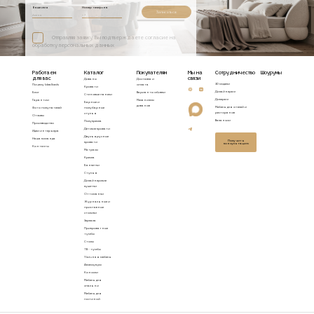
Ваше имя
Номер телефона
Записаться
Отправляя заявку, Вы подтверждаете согласие на
обработку персональных данных
Работаем
Каталог
Покупателям
Мы на
Сотрудничество
Шоурумы
для вас
связи
Диваны
Доставка и
3D модели
Почему Idealbeds
оплата
Кровати
Дизайнерам
Блог
Варианты обивки
Стеновые панели
Дилерам
Гарантии
Механизмы
Барные и
диванов
Мебель для отелей и
Фото покупателей
полубарные
ресторанов
стулья
Отзывы
Вакансии
Полукресла
Производство
Детские кровати
Идеи интерьера
Двухъярусные
Наша команда
Получить
кровати
консультацию
Контакты
Матрасы
Кресла
Банкетки
Стулья
Дизайнерские
кушетки
Оттоманки
Журнальные и
приставные
столики
Зеркала
Прикроватные
тумбы
Столы
ТВ - тумбы
Уличная мебель
Аксессуары
Консоли
Мебель для
спальни
Мебель для
гостиной