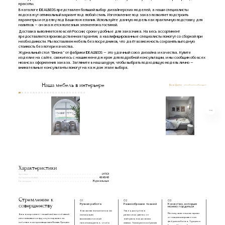
красоты.
В каталоге IDEALBEDS представлен большой выбор дизайнерских моделей, а наши специалисты
подскажут оптимальный вариант под любой стиль. Изготовление под заказ позволяет подстроить
параметры и отделку под Ваши пожелания. Используйте данную модель как практичную подставку для
напитков — он окажется полезным элементом в гостиной.
Доставка выполняется по всей России; сроки удобные для заказчика. На весь ассортимент
предоставляется производственная гарантия, а квалифицированные специалисты помогут со сборкой при
необходимости. Мы поставляем мебель без посредников, что даёт возможность сохранять выгодную
стоимость без потери качества.
Журнальный стол "Фиона" от фабрики IDEALBEDS — это удачный союз дизайна и качества. Купите
изделие на сайте, свяжитесь с нашим менеджером для подробной консультации, и мы сообщим обо всех
нюансах оформления заказа. Загляните в наш шоурум, чтобы выбрать подходящую модель лично —
внимательные консультанты помогут на каждом этапе выбора.
Наша мебель в интерьере
Все фото
Характеристики
Артикул
LHT101
Габариты(ВxШxГ)
48/48/48
Категории
Журнальные
Стремление к
01
02
03
совершенству
Ручная работа
Разнообразие тканей
Качество, которым
можно гордиться
В качестве наполнения мы
Ткань доступна в
Мы получаем наш материал
Весь ассортимент нашей мебели с обивкой
используем
различных цветах: от
от специализированных
изготавливается вручную под заказ на
высокоэластичный
нейтральных до самых
фабрик из Китая, Турции и
собственном производстве в Москве. Процесс
пенополиуретан, чтобы
смелых. Такое разнообразие