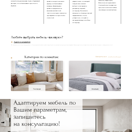
Бельгия, Франция,
из комбинации массива бука и березовой
кровати сохраняли свою
уверенными, что каждый
Испания), которые имеют
фанеры, что обеспечивает прочность
форму и обеспечивали
покупатель сможет
большой опыт в создании
каркаса.
комфорт. Далее каркас
выбрать материал и
прочных и износостойких
кровати оформляется
расцветку под свой
тканей для мягкой мебели.
высококачественной
интерьер. Вы можете
тканью, которая является
запросить образцы тканей
одновременно прочной и
перед заказом, чтобы
стильной.
убедиться, что цвет и
материал впишутся в Ваш
интерьер.
Любите выбрать мебель «вживую»?
Адреса шоурумов
В наших уютных шоурумах с большим вниманием подобраны самые популярные модели. Приходите и убедитесь в качестве наших товаров лично!
Категории по комнатам:
Смотреть все
Гостиная
Спальня
Адаптируем мебель по
Вашим параметрам,
запишитесь
на консультацию!