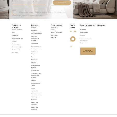
Ваше имя
Номер телефона
Записаться
Отправляя заявку, Вы подтверждаете согласие на
обработку персональных данных
Работаем
Каталог
Покупателям
Мы на
Сотрудничество
Шоурумы
для вас
связи
Диваны
Доставка и
3D модели
Почему Idealbeds
оплата
Кровати
Дизайнерам
Блог
Варианты обивки
Стеновые панели
Дилерам
Гарантии
Механизмы
Барные и
диванов
Мебель для отелей и
Фото покупателей
полубарные
ресторанов
стулья
Отзывы
Вакансии
Полукресла
Производство
Детские кровати
Идеи интерьера
Двухъярусные
Наша команда
Получить
кровати
консультацию
Контакты
Матрасы
Кресла
Банкетки
Стулья
Дизайнерские
кушетки
Оттоманки
Журнальные и
приставные
столики
Зеркала
Прикроватные
тумбы
Столы
ТВ - тумбы
Уличная мебель
Аксессуары
Консоли
Мебель для
спальни
Мебель для
гостиной