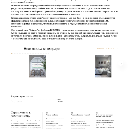
первозданной красоты.
В каталоге IDEALBEDS представлен большой выбор авторских решений, а наши консультанты готовы
предложить решение под любой стиль. Изготовление под заказ позволяет подстроить параметры и
отделку под конкретный проект. Применяйте данную модель в качестве дополнительной поверхности для
книг и гаджетов — он окажется незаменимым помощником в спальне.
Отправка производится по всей России; сроки согласованные для Вас. На каждое изделие действует
официальная гарантия, а профессиональные сборщики помогут со сборкой при необходимости. Мы
работаем напрямую с фабрикой, что позволяет сохранять выгодную стоимость без компромиссов в
исполнении.
Журнальный стол "Кайкос" от фабрики IDEALBEDS — это идеальное сочетание эстетики и практичности.
Купите изделие на сайте, позвоните нашему консультанту для подробной консультации, и мы подскажем
об условиях доставки в Москва. Приходите в фирменный салон, чтобы выбрать подходящую модель лично
— внимательные консультанты сориентируют на каждом этапе выбора.
Наша мебель в интерьере
Все фото
Характеристики
Артикул
LHT102
Габариты(ВxШxГ)
76*76/47
Стремление к
01
02
03
совершенству
Ручная работа
Разнообразие тканей
Качество, которым
можно гордиться
В качестве наполнения мы
Ткань доступна в
Мы получаем наш материал
Весь ассортимент нашей мебели с обивкой
используем
различных цветах: от
от специализированных
изготавливается вручную под заказ на
высокоэластичный
нейтральных до самых
фабрик из Китая, Турции и
собственном производстве в Москве. Процесс
пенополиуретан, чтобы
смелых. Такое разнообразие
Европы (Италия, Германия,
начинается с создания инженерной рамы
изголовье и основание
позволяет нам быть