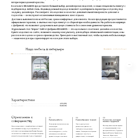
потери первозданной красоты.
В каталоге IDEALBEDS представлен большой выбор дизайнерских моделей, а наши специалисты помогут с
подбором под любой стиль. Индивидуальный подход позволяет адаптировать параметры и отделку под
задумку дизайнера. Рассмотрите это изделие в качестве дополнительной поверхности для книг и
гаджетов — он послужит незаменимым помощником в зоне отдыха.
Доставка выполняется по всей России; сроки комфортные для клиента. На всю продукцию предоставляется
официальная гарантия, а опытные мастера помогут со сборкой при необходимости. Мы работаем напрямую
с фабрикой, что позволяет удерживать выгодную стоимость без снижения уровня материалов.
Журнальный стол "Шэрон" Gold от фабрики IDEALBEDS — это идеальное сочетание дизайна и качества.
Купите изделие на сайте, позвоните нашему консультанту для подбора оптимальной комплектации, и мы
расскажем о ценах и сроках производства. Приходите в выставочный зал, чтобы оценить мебель вживую
— наши менеджеры сориентируют на каждом этапе выбора.
Наша мебель в интерьере
Все фото
Характеристики
Артикул
LHT621PG
Габариты(ВxШxГ)
90/90/40
Стремление к
01
02
03
совершенству
Ручная работа
Разнообразие тканей
Качество, которым
можно гордиться
В качестве наполнения мы
Ткань доступна в
Мы получаем наш материал
Весь ассортимент нашей мебели с обивкой
используем
различных цветах: от
от специализированных
изготавливается вручную под заказ на
высокоэластичный
нейтральных до самых
фабрик из Китая, Турции и
собственном производстве в Москве. Процесс
пенополиуретан, чтобы
смелых. Такое разнообразие
Европы (Италия, Германия,
начинается с создания инженерной рамы
изголовье и основание
позволяет нам быть
Бельгия, Франция,
из комбинации массива бука и березовой
кровати сохраняли свою
уверенными, что каждый