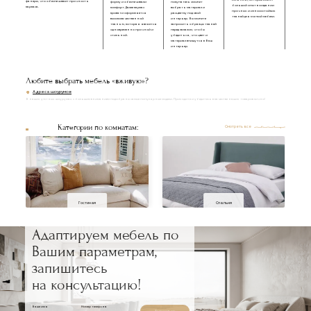
Испания), которые имеют
фанеры, что обеспечивает прочность
форму и обеспечивали
покупатель сможет
большой опыт в создании
каркаса.
комфорт. Далее каркас
выбрать материал и
прочных и износостойких
кровати оформляется
расцветку под свой
тканей для мягкой мебели.
высококачественной
интерьер. Вы можете
тканью, которая является
запросить образцы тканей
одновременно прочной и
перед заказом, чтобы
стильной.
убедиться, что цвет и
материал впишутся в Ваш
интерьер.
Любите выбрать мебель «вживую»?
Адреса шоурумов
В наших уютных шоурумах с большим вниманием подобраны самые популярные модели. Приходите и убедитесь в качестве наших товаров лично!
Категории по комнатам:
Смотреть все
Гостиная
Спальня
Адаптируем мебель по
Вашим параметрам,
запишитесь
на консультацию!
Ваше имя
Номер телефона