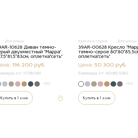
Для улицы
Кресла и стулья
Для улицы
9AR-10628 Диван темно-
39AR-00628 Кресло "Мар
ерый двухместный "Марра"
темно-серое 80*80*85,5с
77,5*81,5*83см, оплетка"сеть"
оплетка"сеть"
ена:
196 200 руб.
Цена:
50 300 руб.
азмеры от:
177/83/81
Размеры от:
80/85,5/80
+152
+152
Купить в 1 клик
Купить в 1 клик