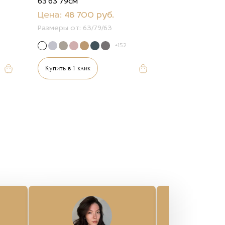
63*63*79см
Цена:
48 700 руб.
Размеры от:
63/79/63
+152
Купить в 1 клик