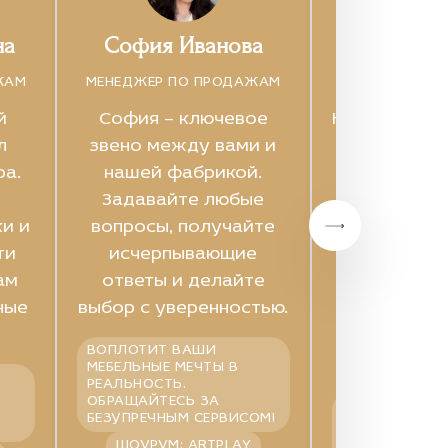
на
София Иванова
Дана П
ЖАМ
МЕНЕДЖЕР ПО ПРОДАЖАМ
МЕНЕДЖЕР ПО
й
София – ключевое
Креативный
л
звено между вами и
который п
ра.
нашей фабрикой.
процесс 
Задавайте любые
мебели в 
и и
вопросы, получайте
удоволь
ти
исчерпывающие
Индивид
ам
ответы и делайте
подх
ные
выбор с уверенностью.
професси
эксперти
ВОПЛОТИТ ВАШИ
главные п
МЕБЕЛЬНЫЕ МЕЧТЫ В
РЕАЛЬНОСТЬ.
ОБРАЩАЙТЕСЬ ЗА
ПРОФЕССИОНА
БЕЗУПРЕЧНЫМ СЕРВИСОМ!
СПОСОБНЫЙ 
ИДЕАЛЬНОЕ Р
ШОУРУМ: ARTPLAY