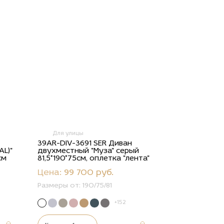
Для улицы
39AR-DIV-3691 SER Диван
AL)"
двухместный "Муза" серый
см
81,5*190*75см, оплетка "лента"
Цена:
99 700 руб.
Размеры от:
190/75/81
+152