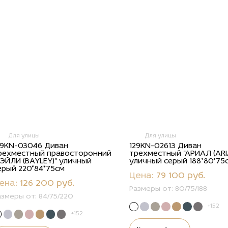
Для улицы
Для улицы
29KN-03046 Диван
129KN-02613 Диван
рехместный правосторонний
трехместный "АРИАЛ (ARI
БЭЙЛИ (BAYLEY)" уличный
уличный серый 188*80*75
ерый 220*84*75см
Цена:
79 100 руб.
ена:
126 200 руб.
Размеры от:
80/75/188
азмеры от:
84/75/220
+152
+152