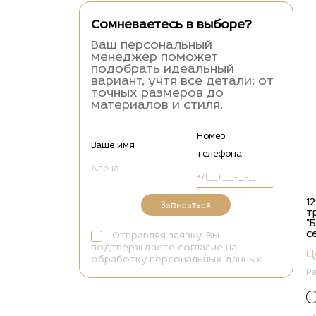
Сомневаетесь в выборе?
Ваш персональный
менеджер поможет
подобрать идеальный
вариант, учтя все детали: от
точных размеров до
материалов и стиля.
Номер
Ваше имя
телефона
1
Записаться
т
"
с
Отправляя заявку, Вы
подтверждаете согласие на
Ц
обработку персональных данных
Р