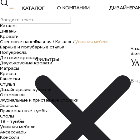
О КОМПАНИИ
ДИЗАЙНЕРА
КАТАЛОГ
Каталог
Диваны
Кровати
Стеновые панели
Главная /
Каталог /
Уличная мебель
Барные и полубарные стулья
Наз
Полукресла
Фил
Детские кровати
У
Фильтры:
Двухъярусные кровати
Матрасы
Кресла
Банкетки
В н
Стулья
Дизайнерские кушетки
Оттоманки
Журнальные и приставные столики
Зеркала
Прикроватные тумбы
Столы
ТВ - тумбы
Уличная мебель
Аксессуары
Консоли