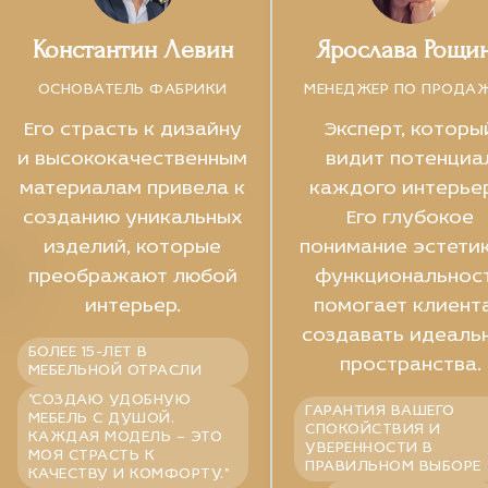
Константин Левин
Ярослава Рощи
ОСНОВАТЕЛЬ ФАБРИКИ
МЕНЕДЖЕР ПО ПРОДА
Его страсть к дизайну
Эксперт, которы
и высококачественным
видит потенциа
материалам привела к
каждого интерье
созданию уникальных
Его глубокое
изделий, которые
понимание эстетик
преображают любой
функциональнос
интерьер.
помогает клиент
создавать идеаль
БОЛЕЕ 15-ЛЕТ В
пространства.
МЕБЕЛЬНОЙ ОТРАСЛИ
"СОЗДАЮ УДОБНУЮ
ГАРАНТИЯ ВАШЕГО
МЕБЕЛЬ С ДУШОЙ.
СПОКОЙСТВИЯ И
КАЖДАЯ МОДЕЛЬ – ЭТО
УВЕРЕННОСТИ В
МОЯ СТРАСТЬ К
ПРАВИЛЬНОМ ВЫБОРЕ
КАЧЕСТВУ И КОМФОРТУ."