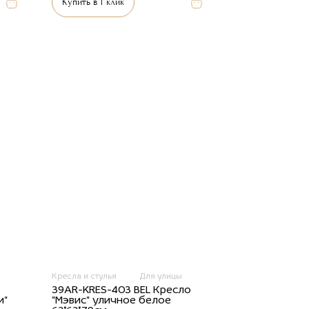
Купить в 1 клик
Кресла и стулья
Для улицы
39AR-KRES-403 BEL Кресло
и"
"Мэвис" уличное белое