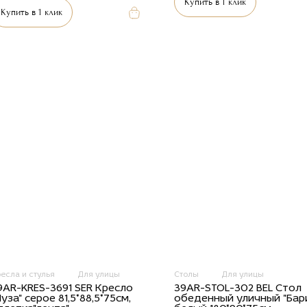
Купить в 1 клик
Купить в 1 клик
есла и стулья
Для улицы
Столы
Для улицы
9AR-KRES-3691 SER Кресло
39AR-STOL-302 BEL Стол
Муза" серое 81,5*88,5*75см,
обеденный уличный "Бар