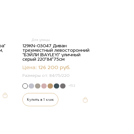
Для улицы
ра"
129KN-03047 Диван
м,
трехместный левосторонний
"БЭЙЛИ (BAYLEY)" уличный
серый 220*84*75см
Цена:
126 200 руб.
Размеры от:
84/75/220
+152
Купить в 1 клик