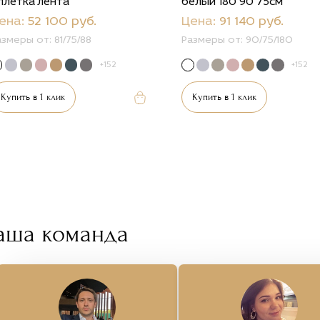
плетка"лента"
белый 180*90*75см
ена:
52 100 руб.
Цена:
91 140 руб.
азмеры от:
81/75/88
Размеры от:
90/75/180
+152
+152
Купить в 1 клик
Купить в 1 клик
аша команда