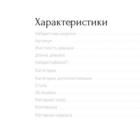
Характеристики
Габаритная ширина
Артикул
Жесткость дивана
Длина дивана
Габариты(ВxШxГ)
Категории
Категории дополнительные
Стиль
3D модель
Материал опор
Коллекция
Материал каркаса