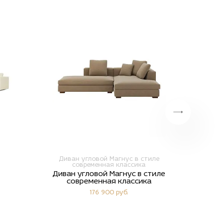
Диван угловой Магнус в стиле
Прямо
современная классика
д
Диван угловой Магнус в стиле
П
современная классика
рас
176 900 руб.