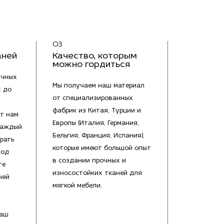
03
аней
Качество, которым
можно гордиться
ичных
Мы получаем наш материал
х до
от специализированных
фабрик из Китая, Турции и
т нам
Европы (Италия, Германия,
каждый
Бельгия, Франция, Испания),
рать
которые имеют большой опыт
под
в создании прочных и
те
износостойких тканей для
ней
мягкой мебели.
Ваш