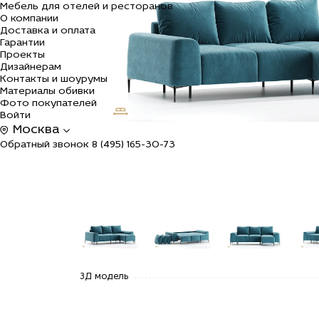
Мебель для отелей и ресторанов
О компании
Доставка и оплата
Гарантии
Проекты
Дизайнерам
Контакты и шоурумы
Материалы обивки
Фото покупателей
Войти
Москва
Обратный звонок
8 (495) 165-30-73
alt="Купить
alt="Купить
alt="Купить
alt=
3Д модель
Угловой
Угловой
Угловой
Угл
диван
диван
диван
див
Тренто
Тренто
Тренто
Тре
раскладной
раскладной
раскладной
рас