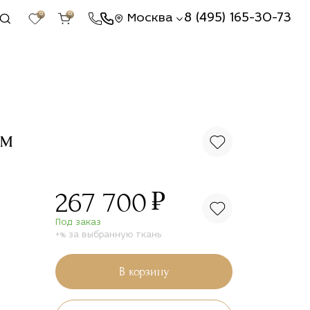
0
0
8 (495) 165-30-73
Москва
ом
₽
267 700
Под заказ
+% за выбранную ткань
В корзину