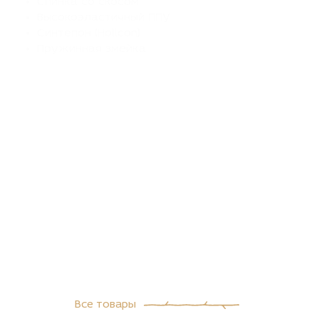
Синтепон (Hollcon)
Пружинная змейка
Все товары