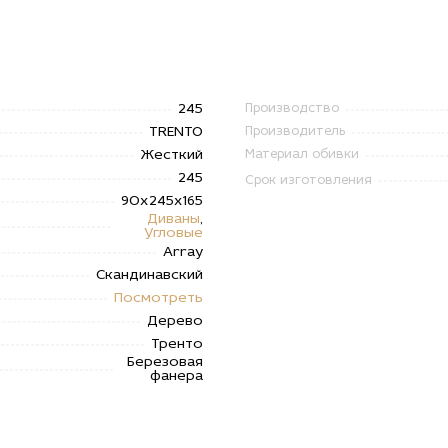
245
Производство
TRENTO
Производитель
Жесткий
Материал обивки
245
Срок изготовления
90х245х165
Диваны
,
Угловые
Array
Скандинавский
Посмотреть
Дерево
Тренто
Березовая
фанера