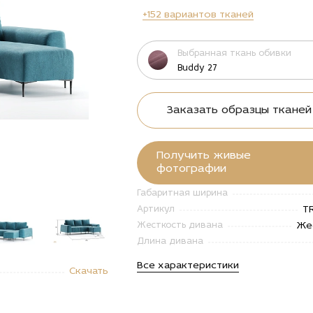
+152 вариантов тканей
Выбранная ткань обивки
Buddy 27
Заказать образцы тканей
Получить живые
фотографии
Габаритная ширина
T
Артикул
Же
Жесткость дивана
Длина дивана
"Купить
alt="Купить
Все характеристики
Скачать
овой
Угловой
ан
диван
нто
Тренто
кладной
раскладной